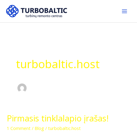
Skip
to
content
turbobaltic.host
Pirmasis tinklalapio įrašas!
Pirmasis
tinklalapio
1 Comment
/
Blog
/
turbobaltic.host
įrašas!