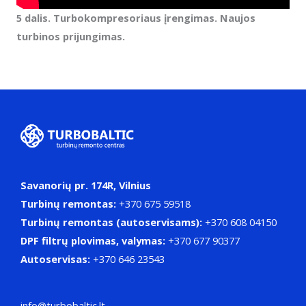
5 dalis. Turbokompresoriaus įrengimas. Naujos
turbinos prijungimas.
Savanorių pr. 174R, Vilnius
Turbinų remontas:
+370 675 59518
Turbinų remontas (autoservisams):
+370 608 04150
DPF filtrų plovimas, valymas:
+370 677 90377
Autoservisas:
+370 646 23543
info@turbobaltic.lt