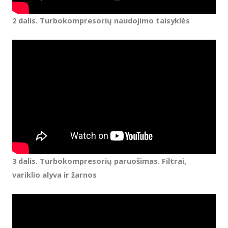
2 dalis. Turbokompresorių naudojimo taisyklės
3 dalis. Turbokompresorių paruošimas. Filtrai,
variklio alyva ir žarnos