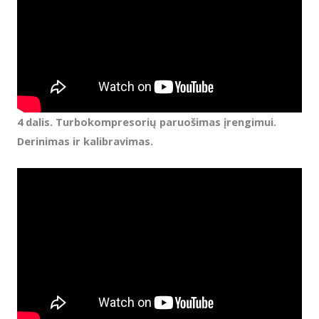
4 dalis. Turbokompresorių paruošimas įrengimui.
Derinimas ir kalibravimas.