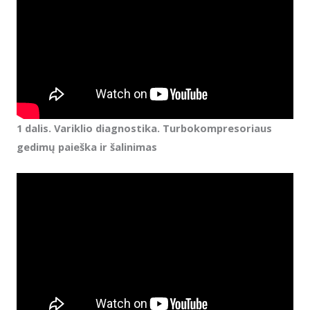
1 dalis. Variklio diagnostika. Turbokompresoriaus
gedimų paieška ir šalinimas