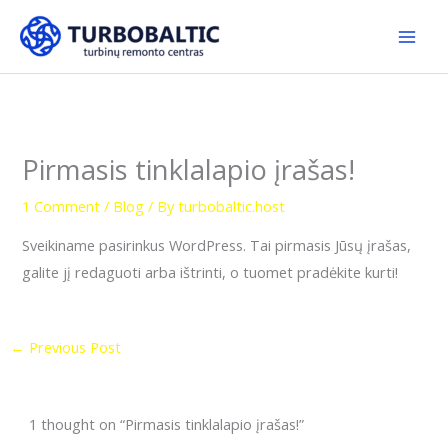
Skip
to
content
Pirmasis tinklalapio įrašas!
1 Comment
/
Blog
/ By
turbobaltic.host
Sveikiname pasirinkus WordPress. Tai pirmasis Jūsų įrašas,
galite jį redaguoti arba ištrinti, o tuomet pradėkite kurti!
←
Previous Post
1 thought on “Pirmasis tinklalapio įrašas!”