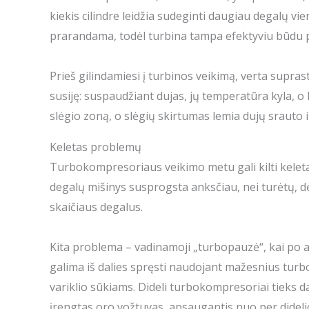
kiekis cilindre leidžia sudeginti daugiau degalų vie
prarandama, todėl turbina tampa efektyviu būdu p
Prieš gilindamiesi į turbinos veikimą, verta suprasti
susiję: suspaudžiant dujas, jų temperatūra kyla, o 
slėgio zoną, o slėgių skirtumas lemia dujų srauto
Keletas problemų
Turbokompresoriaus veikimo metu gali kilti keletas
degalų mišinys susprogsta anksčiau, nei turėtų, dėl
skaičiaus degalus.
Kita problema – vadinamoji „turbopauzė“, kai po ak
galima iš dalies spręsti naudojant mažesnius turbo
variklio sūkiams. Dideli turbokompresoriai tieks
įrengtas oro vožtuvas, apsaugantis nuo per dideli