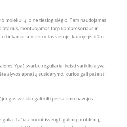
au oro molekulių, o ne tiesiog slėgio. Tam naudojamas
radiatorius, montuojamas tarp kompresoriaus ir
ūtų tinkamai sumontuotas vietoje, kurioje jis būtų
ėms. Ypač svarbu reguliariai keisti variklio alyvą,
mėte alyvos apnašų susidarymo, kurios gali pažeisti
jungus variklio gali kilti perkaitimo pavojus.
r galią. Tačiau norint išvengti galimų problemų,