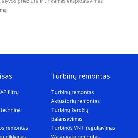
ri alyvos priežiūra ir tinkamas eksploatavimas
imą.
isas
Turbinų remontas
AP filtrų
Turbinų remontas
Aktuatorių remontas
 techninė
Turbinų šerdžių
balansavimas
os remontas
Turbinos VNT reguliavimas
ių pildymas
Wastegate remontas