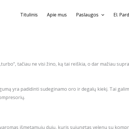
Titulinis
Apie mus
Paslaugos
El. Par
rbo“, tačiau ne visi žino, ką tai reiškia, o dar mažiau supran
umą yra padidinti sudeginamo oro ir degalų kiekį. Tai galima
kompresorių.
 varomas išmetamųjų dujų, kuris sujungtas velenu su kompre