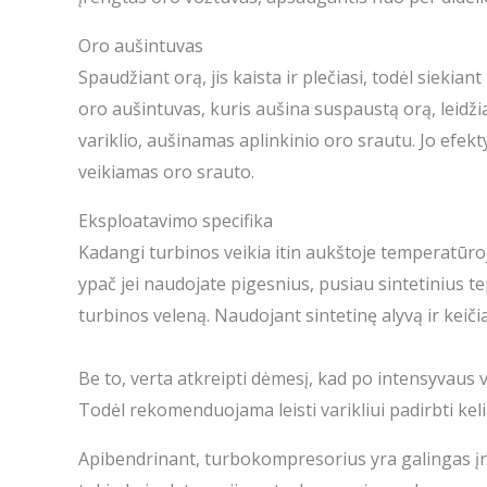
Oro aušintuvas
Spaudžiant orą, jis kaista ir plečiasi, todėl siekia
oro aušintuvas, kuris aušina suspaustą orą, leidž
variklio, aušinamas aplinkinio oro srautu. Jo efek
veikiamas oro srauto.
Eksploatavimo specifika
Kadangi turbinos veikia itin aukštoje temperatūroj
ypač jei naudojate pigesnius, pusiau sintetinius t
turbinos veleną. Naudojant sintetinę alyvą ir keičia
Be to, verta atkreipti dėmesį, kad po intensyvaus v
Todėl rekomenduojama leisti varikliui padirbti kel
Apibendrinant, turbokompresorius yra galingas įran