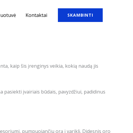
duotuvė
Kontaktai
SKAMBINTI
ta, kaip šis įrenginys veikia, kokią naudą jis
 pasiekti įvairiais būdais, pavyzdžiui, padidinus
soriumi, pumpuojančiu orą į variklį. Didesnis oro