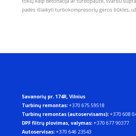
tokių kaip detonacija ar turbopauzė, svarbu suprast
padės išlaikyti turbokompresorių geros būklės, užt
Savanorių pr. 174R, Vilnius
Turbinų remontas:
+370 675 59518
Turbinų remontas (autoservisams):
+370 608 0
DPF filtrų plovimas, valymas:
+370 677 90377
Autoservisas:
+370 646 23543