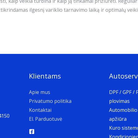
i, kaip veikia turbina ir kaip ją tinkamai prižiūrėti. Regulia
ikrindamas ilgesnį variklio tarnavimo laiką ir optimalų veik
Klientams
Autoserv
Apie mus
DPF / GPF / F
Privatumo politika
plovimas
Kontaktai
Automobilio
4150
El. Parduotuvė
apžiūra
Kuro sistem
Kondicionier