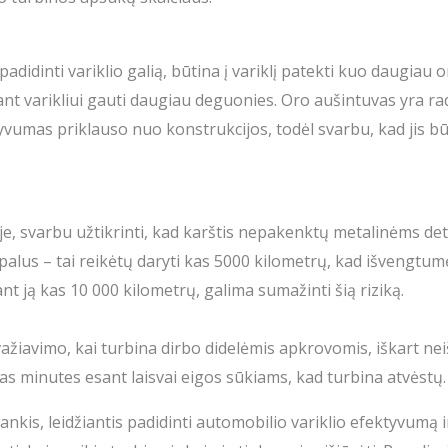
nt padidinti variklio galią, būtina į variklį patekti kuo daugi
iant varikliui gauti daugiau deguonies. Oro aušintuvas yra 
tyvumas priklauso nuo konstrukcijos, todėl svarbu, kad jis b
e, svarbu užtikrinti, kad karštis nepakenktų metalinėms detal
epalus – tai reikėtų daryti kas 5000 kilometrų, kad išvengtu
nt ją kas 10 000 kilometrų, galima sumažinti šią riziką.
ažiavimo, kai turbina dirbo didelėmis apkrovomis, iškart neiš
ias minutes esant laisvai eigos sūkiams, kad turbina atvėstų.
kis, leidžiantis padidinti automobilio variklio efektyvumą i