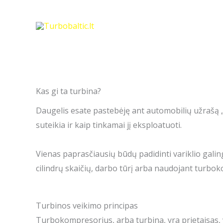
Skip
to
content
Kas gi ta turbina?
Daugelis esate pastebėję ant automobilių užrašą „tu
suteikia ir kaip tinkamai jį eksploatuoti.
Vienas paprasčiausių būdų padidinti variklio galing
cilindrų skaičių, darbo tūrį arba naudojant turbo
Turbinos veikimo principas
Turbokompresorius, arba turbina, yra prietaisas,