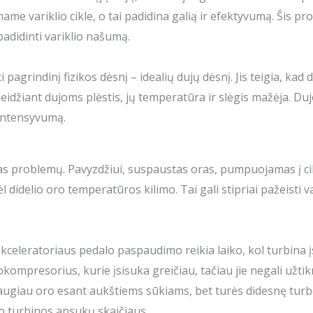
name variklio cikle, o tai padidina galią ir efektyvumą. Šis pr
adidinti variklio našumą.
 pagrindinį fizikos dėsnį – idealių dujų dėsnį. Jis teigia, kad
leidžiant dujoms plėstis, jų temperatūra ir slėgis mažėja. Du
 intensyvumą.
 problemų. Pavyzdžiui, suspaustas oras, pumpuojamas į cilindr
 didelio oro temperatūros kilimo. Tai gali stipriai pažeisti v
celeratoriaus pedalo paspaudimo reikia laiko, kol turbina į
kompresorius, kurie įsisuka greičiau, tačiau jie negali užti
 daugiau oro esant aukštiems sūkiams, bet turės didesnę tur
o turbinos apsukų skaičiaus.