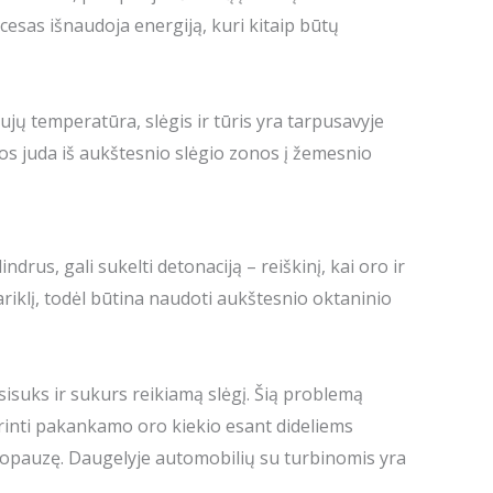
ocesas išnaudoja energiją, kuri kitaip būtų
 dujų temperatūra, slėgis ir tūris yra tarpusavyje
jos juda iš aukštesnio slėgio zonos į žemesnio
us, gali sukelti detonaciją – reiškinį, kai oro ir
ariklį, todėl būtina naudoti aukštesnio oktaninio
sisuks ir sukurs reikiamą slėgį. Šią problemą
krinti pakankamo oro kiekio esant dideliems
bopauzę. Daugelyje automobilių su turbinomis yra